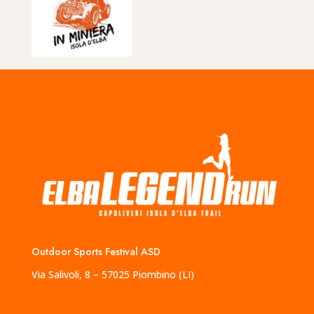
Outdoor Sports Festival ASD
Via Salivoli, 8 – 57025 Piombino (LI)